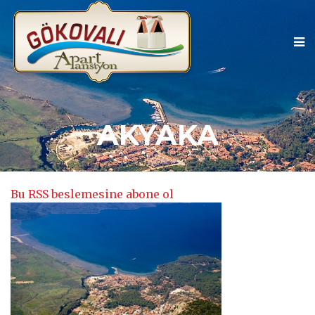
AKYAKA
Bu RSS beslemesine abone ol