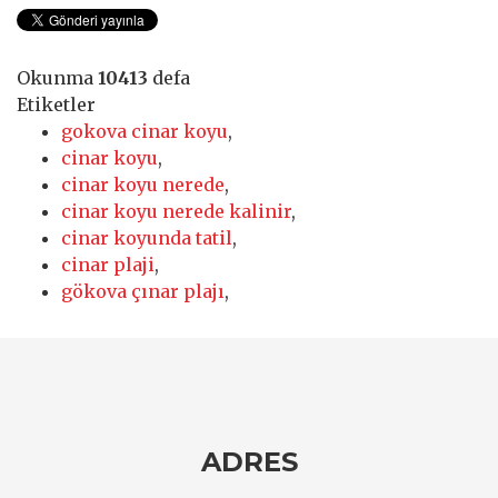
Okunma
10413
defa
Etiketler
gokova cinar koyu
,
cinar koyu
,
cinar koyu nerede
,
cinar koyu nerede kalinir
,
cinar koyunda tatil
,
cinar plaji
,
gökova çınar plajı
,
ADRES